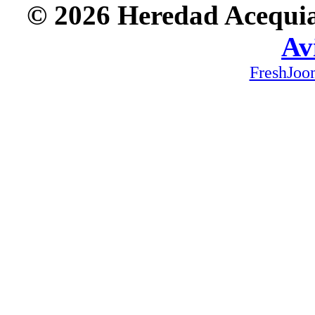
© 2026 Heredad Acequia 
Av
FreshJoo