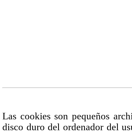
¡Atención! Este sitio us
similares.
Si no cambia la configuraci
su uso.
Saber más
Acepto
Las cookies son pequeños arch
disco duro del ordenador del us