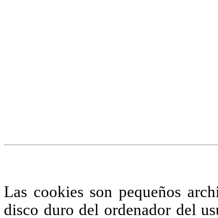
¡Atención! Este sitio us
similares.
Si no cambia la configuraci
su uso.
Saber más
Acepto
Las cookies son pequeños arch
disco duro del ordenador del us