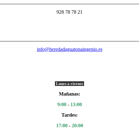
928 78 78 21
info@heredadaguatonaingenio.es
Lunes a viernes
Mañanas:
9:00
-
13:00
Tardes:
17:00
-
20:00