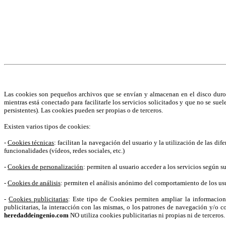
¡Atención! Este sitio usa cookies y tecnolog
Si no cambia la configuración de su navegador, usted acepta su uso.
S
Acepto
Las cookies son pequeños archivos que se envían y almacenan en el disco duro 
mientras está conectado para facilitarle los servicios solicitados y que no se sue
persistentes). Las cookies pueden ser propias o de terceros.
Existen varios tipos de cookies:
-
Cookies técnicas
: facilitan la navegación del usuario y la utilización de las di
funcionalidades (vídeos, redes sociales, etc.)
-
Cookies de personalización
: permiten al usuario acceder a los servicios según s
-
Cookies de análisis
: permiten el análisis anónimo del comportamiento de los usua
-
Cookies publicitarias
: Este tipo de Cookies permiten ampliar la informacio
publicitarias, la interacción con las mismas, o los patrones de navegación y/o c
heredaddeingenio.com
NO utiliza cookies publicitarias ni propias ni de terceros