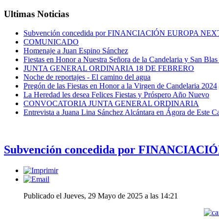
Ultimas Noticias
Subvención concedida por FINANCIACIÓN EUROPA N
COMUNICADO
Homenaje a Juan Espino Sánchez
Fiestas en Honor a Nuestra Señora de la Candelaria y San Bla
JUNTA GENERAL ORDINARIA 18 DE FEBRERO
Noche de reportajes - El camino del agua
Pregón de las Fiestas en Honor a la Virgen de Candelaria 2024
La Heredad les desea Felices Fiestas y Próspero Año Nuevo
CONVOCATORIA JUNTA GENERAL ORDINARIA
Entrevista a Juana Lina Sánchez Alcántara en Ágora de Este C
Subvención concedida por FINANCIA
Publicado el Jueves, 29 Mayo de 2025 a las 14:21