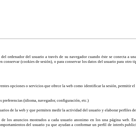
ías similares.
aber más
del ordenador del usuario a través de su navegador cuando éste se conecta a una 
len conservar (cookies de sesión), o para conservar los datos del usuario para otro
ferentes opciones o servicios que ofrece la web como identificar la sesión, permitir 
us preferencias (idioma, navegador, configuración, etc.)
rios de la web y que permiten medir la actividad del usuario y elaborar perfiles de
n de los anuncios mostrados a cada usuario anonimo en los una página web. Entr
omportamientos del usuario ya que ayudan a conformar un perfil de interés publicit
.