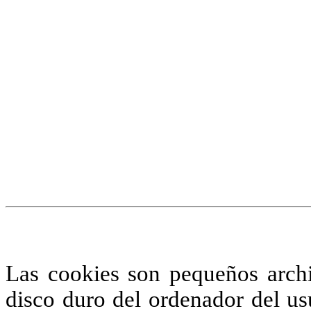
¡Atención! Este sitio us
similares.
Si no cambia la configuraci
su uso.
Saber más
Acepto
Las cookies son pequeños arch
disco duro del ordenador del us