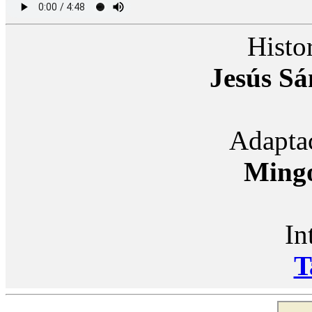
Histor
Jesús S
Adaptac
Ming
In
T