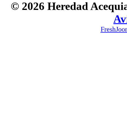
© 2026 Heredad Acequia 
Av
FreshJoo