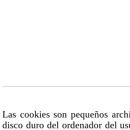
¡Atención! Este sitio us
similares.
Si no cambia la configuraci
su uso.
Saber más
Acepto
Las cookies son pequeños arch
disco duro del ordenador del us