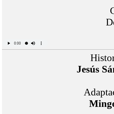
Histor
Jesús S
Adaptac
Ming