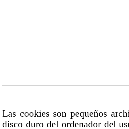
¡Atención! Este sitio us
similares.
Si no cambia la configuraci
su uso.
Saber más
Acepto
Las cookies son pequeños arch
disco duro del ordenador del us