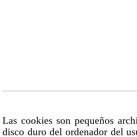
¡Atención! Este sitio us
similares.
Si no cambia la configuraci
su uso.
Saber más
Acepto
Las cookies son pequeños arch
disco duro del ordenador del us