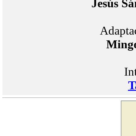
Jesús S
Adaptac
Ming
In
T