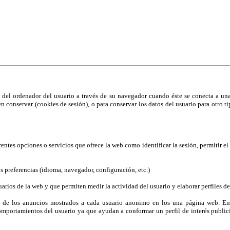
ías similares.
aber más
del ordenador del usuario a través de su navegador cuando éste se conecta a una 
len conservar (cookies de sesión), o para conservar los datos del usuario para otro
ferentes opciones o servicios que ofrece la web como identificar la sesión, permitir 
us preferencias (idioma, navegador, configuración, etc.)
rios de la web y que permiten medir la actividad del usuario y elaborar perfiles de
n de los anuncios mostrados a cada usuario anonimo en los una página web. Entr
omportamientos del usuario ya que ayudan a conformar un perfil de interés publicit
.