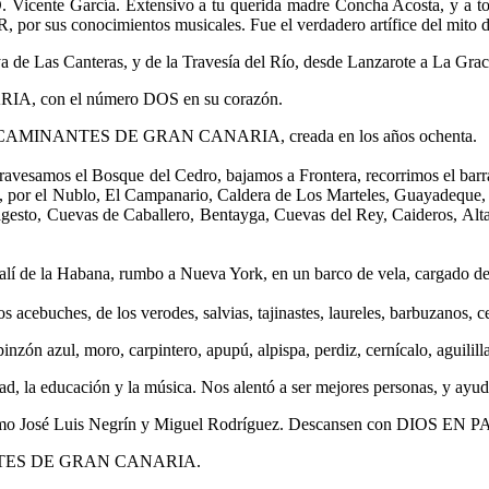
 Vicente García. Extensivo a tu querida madre Concha Acosta, y a to
por sus conocimientos musicales. Fue el verdadero artífice del 
a de Las Canteras, y de la Travesía del Río, desde Lanzarote a La Grac
 con el número DOS en su corazón.
grupo CAMINANTES DE GRAN CANARIA, creada en los años ochenta.
travesamos el Bosque del Cedro, bajamos a Frontera, recorrimos el bar
 por el Nublo, El Campanario, Caldera de Los Marteles, Guayadeque, E
gesto, Cuevas de Caballero, Bentayga, Cuevas del Rey, Caideros, Alta
alí de la Habana, rumbo a Nueva York, en un barco de vela, cargado de
los acebuches, de los verodes, salvias, tajinastes, laureles, barbuzanos, 
inzón azul, moro, carpintero, apupú, alpispa, perdiz, cernícalo, aguilill
stad, la educación y la música. Nos alentó a ser mejores personas, y ayud
 como José Luis Negrín y Miguel Rodríguez. Descansen con DIOS EN P
INANTES DE GRAN CANARIA.