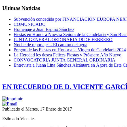
Ultimas Noticias
Subvención concedida por FINANCIACIÓN EUROPA N
COMUNICADO
Homenaje a Juan Espino Sánchez
Fiestas en Honor a Nuestra Señora de la Candelaria y San Bla
JUNTA GENERAL ORDINARIA 18 DE FEBRERO
Noche de reportajes - El camino del agua
Pregón de las Fiestas en Honor a la Virgen de Candelaria 2024
La Heredad les desea Felices Fiestas y Próspero Año Nuevo
CONVOCATORIA JUNTA GENERAL ORDINARIA
Entrevista a Juana Lina Sánchez Alcántara en Ágora de Este C
EN RECUERDO DE D. VICENTE GARC
Publicado el Martes, 17 Enero de 2017
Estimado Vicente.