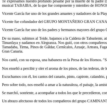
Te expresamos nuestro profundo pésame por la muerte de tu padre D.
musical TABAIBA, de la que fue componente y miembro de HONOR, 
Vicente García fue uno de los grandes amantes y nadadores de la Play
Vicente fue cofundador del GRUPO MONTAÑERO GRAN CANARIA,
Vicente García fue uno de los padres y hermanos mayores del 
De su mano, subimos al Teide, bajamos a la Caldera de Taburiente, a
Timanfaya y nadamos en Alegranza. Nos guió, con otros compañeros,
Tamadaba, Tirma, Pinos de Gáldar, Cernícalos, Azuaje, Arteara, Faga
Gran Canaria.
Nos cantó, con su esposa, una habanera en la Presa de los Hornos. "S
Nos enseñó a percibir y oler el aroma de los pinos, de las tederas, de 
Escuchamos con él, los cantos del canario, pinto, capirote, calandrio, p
Pero sobre todo, nos enseñó a amar a la naturaleza, el paisaje, la ami
Se marchó, sonriente, a acompañar a todos los que le precedieron,
Un abrazo afectuoso de todos los compañeros del grupo CAM