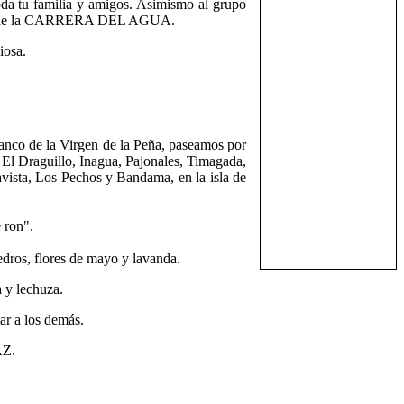
da tu familia y amigos.
Asimismo al grupo
mito de la CARRERA DEL AGUA.
iosa.
ranco de la Virgen de la Peña, paseamos por
l Draguillo, Inagua, Pajonales, Timagada,
vista, Los Pechos y Bandama, en la isla de
 ron".
cedros, flores de mayo y lavanda.
a y lechuza.
ar a los demás.
AZ.