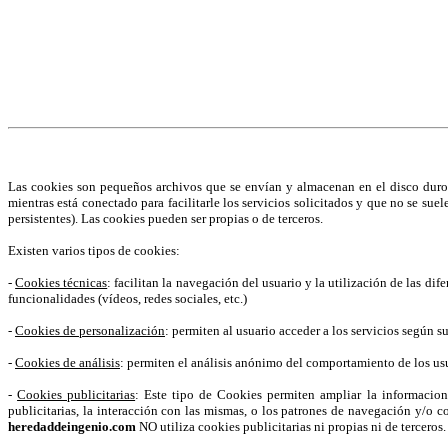
¡Atención! Este sitio usa cookies y tecnolog
Si no cambia la configuración de su navegador, usted acepta su uso.
S
Acepto
Las cookies son pequeños archivos que se envían y almacenan en el disco duro 
mientras está conectado para facilitarle los servicios solicitados y que no se sue
persistentes). Las cookies pueden ser propias o de terceros.
Existen varios tipos de cookies:
-
Cookies técnicas
: facilitan la navegación del usuario y la utilización de las di
funcionalidades (vídeos, redes sociales, etc.)
-
Cookies de personalización
: permiten al usuario acceder a los servicios según s
-
Cookies de análisis
: permiten el análisis anónimo del comportamiento de los usua
-
Cookies publicitarias
: Este tipo de Cookies permiten ampliar la informacio
publicitarias, la interacción con las mismas, o los patrones de navegación y/o c
heredaddeingenio.com
NO utiliza cookies publicitarias ni propias ni de terceros