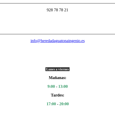
928 78 78 21
info@heredadaguatonaingenio.es
Lunes a viernes
Mañanas:
9:00
-
13:00
Tardes:
17:00
-
20:00