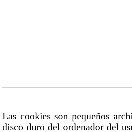
¡Atención! Este sitio us
similares.
Si no cambia la configuraci
su uso.
Saber más
Acepto
Las cookies son pequeños arch
disco duro del ordenador del us