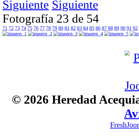
Siguiente
Fotografía 23 de 54
71
72
73
74
75
76
77
78
79
80
81
82
83
84
85
86
87
88
89
90
91
92
© 2026 Heredad Acequia 
Av
FreshJoo