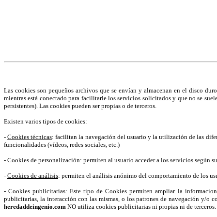
¡Atención! Este sitio usa cookies y tecnolog
Si no cambia la configuración de su navegador, usted acepta su uso.
S
Acepto
Las cookies son pequeños archivos que se envían y almacenan en el disco duro 
mientras está conectado para facilitarle los servicios solicitados y que no se sue
persistentes). Las cookies pueden ser propias o de terceros.
Existen varios tipos de cookies:
-
Cookies técnicas
: facilitan la navegación del usuario y la utilización de las di
funcionalidades (vídeos, redes sociales, etc.)
-
Cookies de personalización
: permiten al usuario acceder a los servicios según s
-
Cookies de análisis
: permiten el análisis anónimo del comportamiento de los usua
-
Cookies publicitarias
: Este tipo de Cookies permiten ampliar la informacio
publicitarias, la interacción con las mismas, o los patrones de navegación y/o c
heredaddeingenio.com
NO utiliza cookies publicitarias ni propias ni de terceros