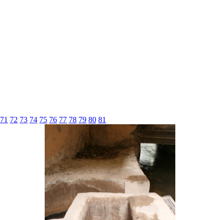
71
72
73
74
75
76
77
78
79
80
81