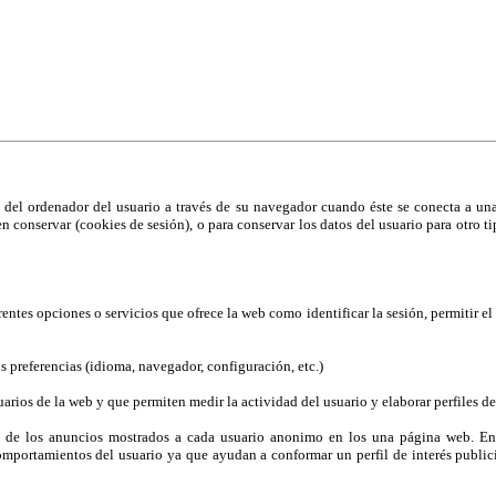
ías similares.
aber más
del ordenador del usuario a través de su navegador cuando éste se conecta a una 
len conservar (cookies de sesión), o para conservar los datos del usuario para otro
ferentes opciones o servicios que ofrece la web como identificar la sesión, permitir 
us preferencias (idioma, navegador, configuración, etc.)
rios de la web y que permiten medir la actividad del usuario y elaborar perfiles de
n de los anuncios mostrados a cada usuario anonimo en los una página web. Entr
omportamientos del usuario ya que ayudan a conformar un perfil de interés publicit
.