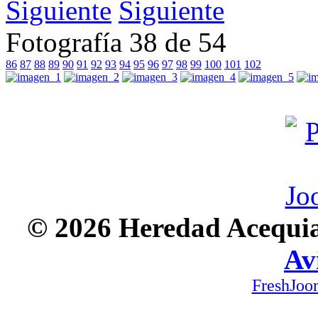
Siguiente
Fotografía 38 de 54
86
87
88
89
90
91
92
93
94
95
96
97
98
99
100
101
102
© 2026 Heredad Acequia 
Av
FreshJoo