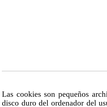
¡Atención! Este sitio us
similares.
Si no cambia la configuraci
su uso.
Saber más
Acepto
Las cookies son pequeños arch
disco duro del ordenador del us