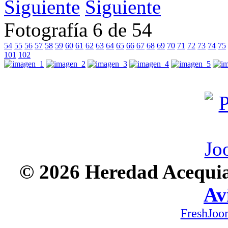
Siguiente
Fotografía 6 de 54
54
55
56
57
58
59
60
61
62
63
64
65
66
67
68
69
70
71
72
73
74
75
101
102
© 2026 Heredad Acequia 
Av
FreshJoo