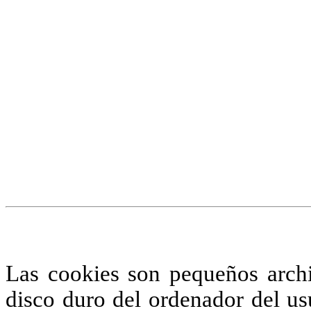
¡Atención! Este sitio us
similares.
Si no cambia la configuraci
su uso.
Saber más
Acepto
Las cookies son pequeños arch
disco duro del ordenador del us