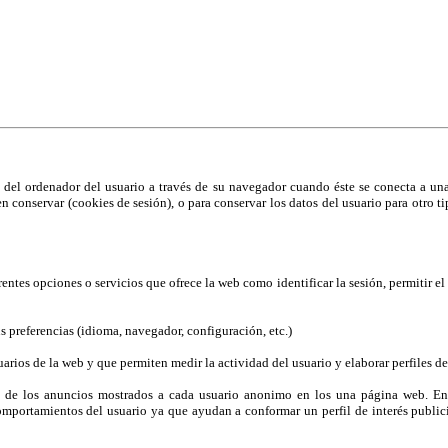
ías similares.
aber más
del ordenador del usuario a través de su navegador cuando éste se conecta a una 
len conservar (cookies de sesión), o para conservar los datos del usuario para otro
ferentes opciones o servicios que ofrece la web como identificar la sesión, permitir 
us preferencias (idioma, navegador, configuración, etc.)
rios de la web y que permiten medir la actividad del usuario y elaborar perfiles de
n de los anuncios mostrados a cada usuario anonimo en los una página web. Entr
omportamientos del usuario ya que ayudan a conformar un perfil de interés publicit
.