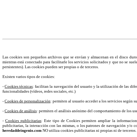
¡Atención! Este sitio usa cookies y tecnolog
Si no cambia la configuración de su navegador, usted acepta su uso.
S
Acepto
Las cookies son pequeños archivos que se envían y almacenan en el disco duro 
mientras está conectado para facilitarle los servicios solicitados y que no se sue
persistentes). Las cookies pueden ser propias o de terceros.
Existen varios tipos de cookies:
-
Cookies técnicas
: facilitan la navegación del usuario y la utilización de las di
funcionalidades (vídeos, redes sociales, etc.)
-
Cookies de personalización
: permiten al usuario acceder a los servicios según s
-
Cookies de análisis
: permiten el análisis anónimo del comportamiento de los usua
-
Cookies publicitarias
: Este tipo de Cookies permiten ampliar la informacio
publicitarias, la interacción con las mismas, o los patrones de navegación y/o c
heredaddeingenio.com
NO utiliza cookies publicitarias ni propias ni de terceros