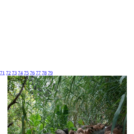
71
72
73
74
75
76
77
78
79