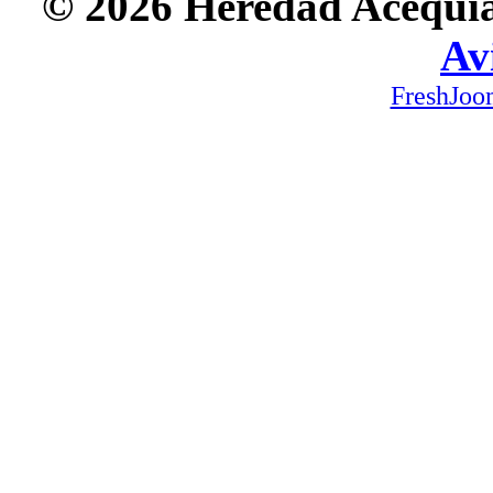
© 2026 Heredad Acequia 
Av
FreshJoo