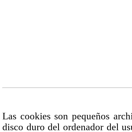
¡Atención! Este sitio us
similares.
Si no cambia la configuraci
su uso.
Saber más
Acepto
Las cookies son pequeños arch
disco duro del ordenador del us