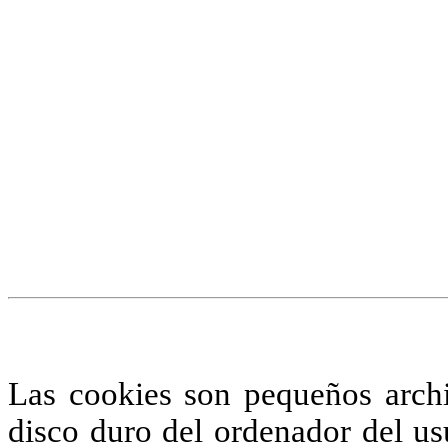
¡Atención! Este sitio us
similares.
Si no cambia la configuraci
su uso.
Saber más
Acepto
Las cookies son pequeños arch
disco duro del ordenador del us