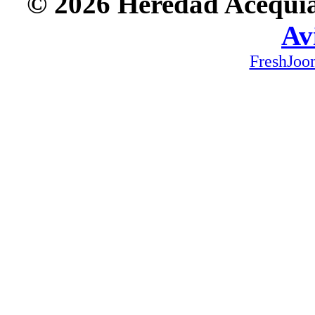
© 2026 Heredad Acequia 
Av
FreshJoo