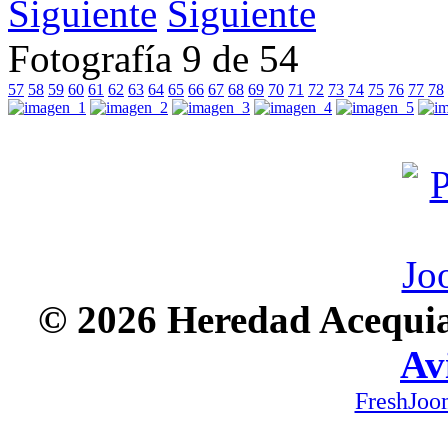
Siguiente
Fotografía 9 de 54
57
58
59
60
61
62
63
64
65
66
67
68
69
70
71
72
73
74
75
76
77
78
© 2026 Heredad Acequia 
Av
FreshJoo