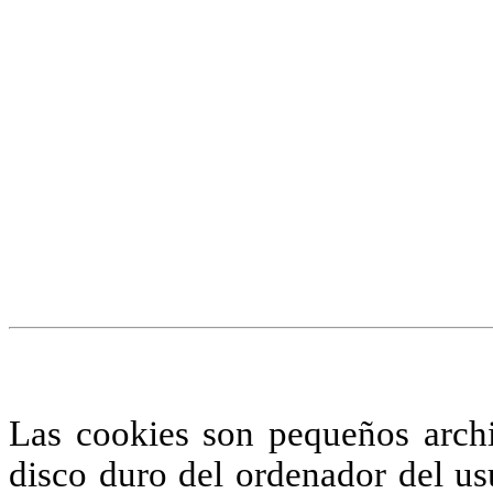
¡Atención! Este sitio us
similares.
Si no cambia la configuraci
su uso.
Saber más
Acepto
Las cookies son pequeños arch
disco duro del ordenador del us